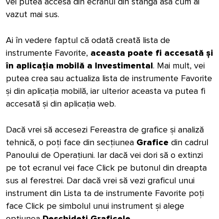
vei putea accesa din ecranul din stânga asa cum ai
vazut mai sus.
Ai în vedere faptul că odată creată lista de
instrumente Favorite,
aceasta poate fi accesată și
în aplicația mobilă a Investimental
. Mai mult, vei
putea crea sau actualiza lista de instrumente Favorite
și din aplicația mobilă, iar ulterior aceasta va putea fi
accesată și din aplicația web.
Dacă vrei să accesezi Fereastra de grafice și analiză
tehnică, o poți face din secțiunea
Grafice
din cadrul
Panoului de Operațiuni. Iar dacă vei dori să o extinzi
pe tot ecranul vei face Click pe butonul din dreapta
sus al ferestrei. Dar dacă vrei să vezi graficul unui
instrument din Lista ta de instrumente Favorite poți
face Click pe simbolul unui instrument și alege
opțiunea
Deschideti Graficele
.