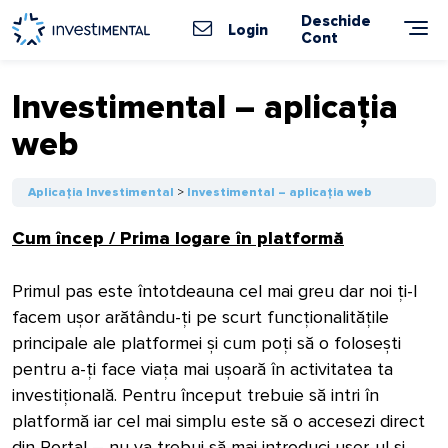
Skip
Deschide
to
Login
Cont
content
Investimental – aplicația
web
Aplicația Investimental
Investimental – aplicația web
Cum încep / Prima logare în platformă
Primul pas este întotdeauna cel mai greu dar noi ți-l
facem ușor arătându-ți pe scurt funcționalitățile
principale ale platformei și cum poți să o folosești
pentru a-ți face viața mai ușoară în activitatea ta
investițională. Pentru început trebuie să intri în
platformă iar cel mai simplu este să o accesezi direct
din Portal – nu va trebui să mai introduci user-ul și