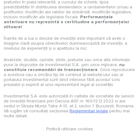
preturilor în piața relevantă, a cursului de schimb, lipsa
predictibilității în distribuirea dividendelor, a randamentelor și/sau a
profiturilor, modificări ale ratelor de dobândă, modificări legislative,
inclusiv modificări ale legislației fiscale.
Performanțele
anterioare nu reprezintă o certitudine a performanțelor
viitoare!
Înainte de a lua o decizie de investiții este important să aveți o
imagine clară asupra obiectivelor dumneavoastră de investiții, a
nivelului de experiență și a apetitului la risc.
Analizele, studiile, opiniile, știrile, prețurile sau orice alte informații
puse la dispoziție de Investimental S.A., prin orice mijloace,
nu
constituie recomandări de tranzacționare
. Orice reproducere
a acestora sau a oricărui tip de conținut al website-ului sau al
portalului Investimental sunt strict interzise fără acordul scris
prealabil și explicit al unui reprezentant legal al societății.
Investimental S.A. este autorizată în calitate de societate de servicii
de investiții financiare prin Decizia ASF nr. 160/12.12.2022 si are
sediul in Strada Munții Tatra 4-10, et.2, sector 1, București, Romania.
Vă rugăm să consultați secțiunea
Reglementari legale
pentru mai
multe detalii.
Politică utilizare cookies